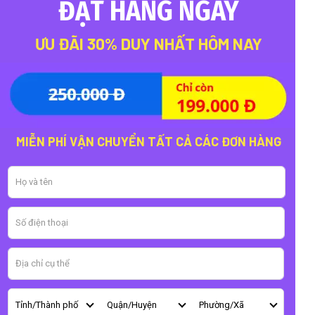
ĐẶT HÀNG NGAY
ƯU ĐÃI 30% DUY NHẤT HÔM NAY
MIỄN PHÍ VẬN CHUYỂN TẤT CẢ CÁC ĐƠN HÀNG